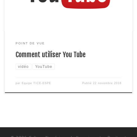
professionnel, la plateforme est devenue un […]
POINT DE VUE
Comment utiliser You Tube
vidéo
YouTube
par
Equipe TICE-ESPE
Publié
22 novembre 2018