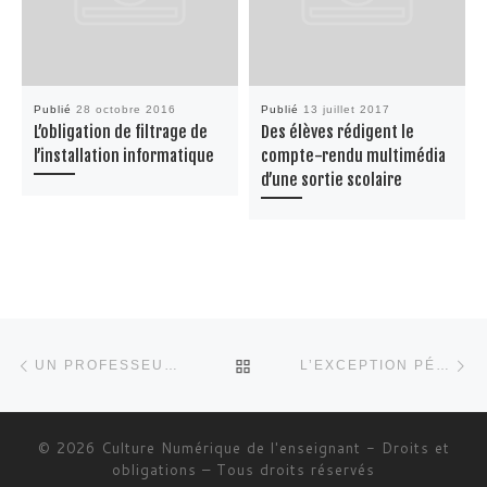
Publié
28 octobre 2016
Publié
13 juillet 2017
L’obligation de filtrage de
Des élèves rédigent le
l’installation informatique
compte-rendu multimédia
d’une sortie scolaire
Parcourir les articles
Article précédent
Ar
RETOUR À LA LISTE DES 
UN PROFESSEUR PUBLIE UN MANUEL
L’EXCEPTION PÉDAGOGIQUE UN CADRE À RESPECTER
© 2026
Culture Numérique de l'enseignant - Droits et
obligations
– Tous droits réservés