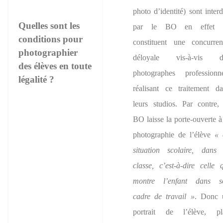
photo d’identité) sont interd
Quelles sont les
par le BO en effet i
conditions pour
constituent une concurren
photographier
déloyale vis-à-vis d
des élèves en toute
photographes professionne
légalité ?
réalisant ce traitement d
leurs studios. Par contre,
BO laisse la porte-ouverte à
photographie de l’élève
« 
situation scolaire, dans 
classe, c’est-à-dire celle 
montre l’enfant dans s
cadre de travail »
. Donc 
portrait de l’élève, pl